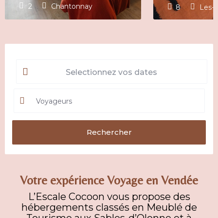
2
Chantonnay
8
Les-S
Voyageurs
Votre expérience Voyage en Vendée
L’Escale Cocoon vous propose des
hébergements classés en Meublé de